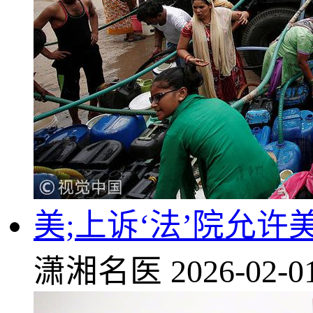
美;上诉‘法’院允
潇湘名医
2026-02-0