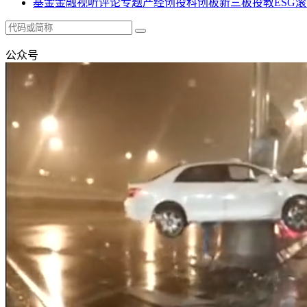
基金
金融
视听
评论
专题
产经
创投
科创板
新三板
投教
ESG
滚
公众号