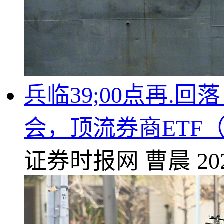
兵临39;00点再
会，顶流券商ETF（5
证券时报网
曹晨
20